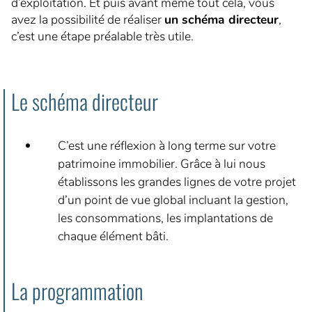
d’exploitation. Et puis avant même tout cela, vous
L’AMO ça sert à quoi ?
avez la possibilité de réaliser
un schéma directeur
,
c’est une étape préalable très utile.
Avez-vous besoin d’un AMO ?
6 phases pour vous accompagner
Le schéma directeur
NOS RÉFÉRENCES
CARRIÈRE
C’est une réflexion à long terme sur votre
patrimoine immobilier. Grâce à lui nous
5 bonnes raisons de nous rejoindre
établissons les grandes lignes de votre projet
Nos offres du moment
d’un point de vue global incluant la gestion,
les consommations, les implantations de
CONTACT
chaque élément bâti.
Demande de devis
Demande de contact
La programmation