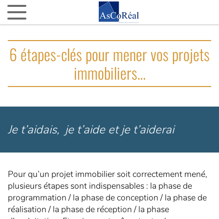
ASCOREAL
6 étapes-clés pour mener vos projets
Asco…quoi ?
immobiliers…
Nos agences d’AMO partout en France
La fine équipe
Nos VIP (Very Important Partenaires)
Nos 15 ans
Je t’aidais, je t’aide et je t’aiderai
NOTRE ACTUALITÉ
L’actu d’AsCoRéal
Pour qu’un projet immobilier soit correctement mené,
La presse parle d’AsCoRéal
plusieurs étapes sont indispensables : la phase de
programmation / la phase de conception / la phase de
NOTRE BOÎTE À OUTILS
réalisation / la phase de réception / la phase