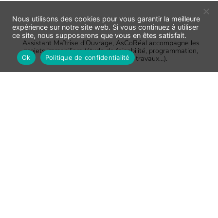
Nous utilisons des cookies pour vous garantir la meilleure
expérience sur notre site web. Si vous continuez à utiliser
ce site, nous supposerons que vous en êtes satisfait.
Assistant Maîtrise d’Ouvrage, AsCoRéal accompagne les
projets immobiliers (étude de faisabilité, programmation,
Ok
Politique de confidentialité
suivi conception, suivi des travaux…).
Au programme
ASCOREAL
NOTRE BOÎTE À OUTILS
NOS RÉFÉRENCES
CARRIÈRE
L’ACTU D’ASCORÉAL
CONTACT
Nous contacter
AscoRéal - Siège social
Les Terrasses des Bruyères
314 Allée des Noisetiers