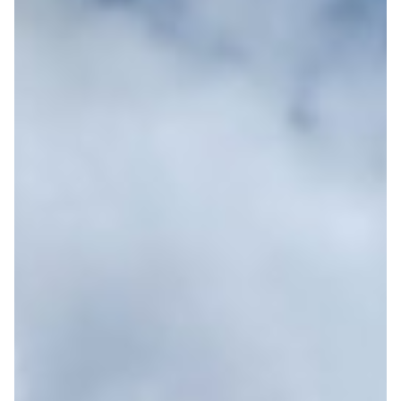
Recherche laboratoire
L’AMO ça sert à quoi ?
Petite enfance
Restauration
Avez-vous besoin d’un AMO ?
Aménagement urbanisme
6 phases pour vous accompagner
Parking
Tourisme
Aménagements paysagers
NOS RÉFÉRENCES
Commerce
CARRIÈRE
5 bonnes raisons de nous rejoindre
Nos offres du moment
CONTACT
Demande de devis
Demande de contact