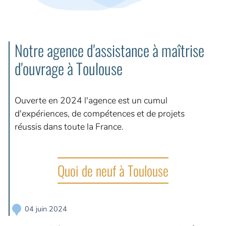
L’AMO ça sert à quoi ?
Avez-vous besoin d’un AMO ?
6 phases pour vous accompagner
Notre agence d'assistance à maîtrise
d'ouvrage à Toulouse
NOS RÉFÉRENCES
Ouverte en 2024 l'agence est un cumul
CARRIÈRE
d'expériences, de compétences et de projets
5 bonnes raisons de nous rejoindre
réussis dans toute la France.
Nos offres du moment
CONTACT
Quoi de neuf à Toulouse
Demande de devis
Demande de contact
04 juin 2024