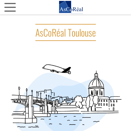
ASCOREAL
AsCoRéal Toulouse
Asco…quoi ?
Nos agences d’AMO partout en France
La fine équipe
Nos VIP (Very Important Partenaires)
Nos 15 ans
NOTRE ACTUALITÉ
L’actu d’AsCoRéal
La presse parle d’AsCoRéal
NOTRE BOÎTE À OUTILS