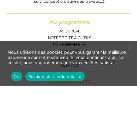
suivi conception, suivi des travaux…).
Au programme
ASCOREAL
NOTRE BOÎTE À OUTILS
NOS RÉFÉRENCES
CARRIÈRE
Nous utilisons des cookies pour vous garantir la meilleure
expérience sur notre site web. Si vous continuez à utiliser
L’ACTU D’ASCORÉAL
ce site, nous supposerons que vous en êtes satisfait.
CONTACT
Ok
Politique de confidentialité
Nous contacter
AscoRéal - Siège social
Les Terrasses des Bruyères
314 Allée des Noisetiers
Bâtiment C - Etage 1
69760 LIMONEST
Rester informé