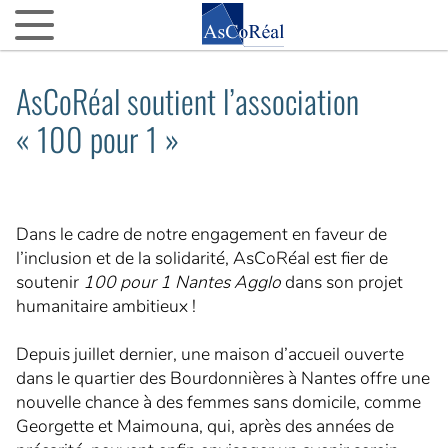
ASCOREAL
AsCoRéal soutient l’association
Asco…quoi ?
« 100 pour 1 »
Nos agences d’AMO partout en France
La fine équipe
Nos VIP (Very Important Partenaires)
Dans le cadre de notre engagement en faveur de
l’inclusion et de la solidarité, AsCoRéal est fier de
Nos 15 ans
soutenir
100 pour 1 Nantes Agglo
dans son projet
humanitaire ambitieux !
NOTRE ACTUALITÉ
L’actu d’AsCoRéal
Depuis juillet dernier, une maison d’accueil ouverte
dans le quartier des Bourdonnières à Nantes offre une
La presse parle d’AsCoRéal
nouvelle chance à des femmes sans domicile, comme
Georgette et Maimouna, qui, après des années de
NOTRE BOÎTE À OUTILS