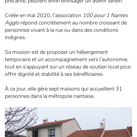
précarité, peuvent enfin envisager un avenir serein.
L’AMO ça sert à quoi ?
Créée en mai 2020, l’association
100 pour 1 Nantes
Avez-vous besoin d’un AMO ?
Agglo
répond concrètement au nombre croissant de
6 phases pour vous accompagner
personnes vivant à la rue ou dans des conditions
indignes.
NOS RÉFÉRENCES
Sa mission est de proposer un hébergement
temporaire et un accompagnement vers l’autonomie,
CARRIÈRE
tout en s’appuyant sur un réseau de soutien local pour
5 bonnes raisons de nous rejoindre
offrir dignité et stabilité à ses bénéficiaires.
Nos offres du moment
À ce jour, elle gère sept maisons qui accueillent 31
personnes dans la métropole nantaise.
CONTACT
Demande de devis
Demande de contact