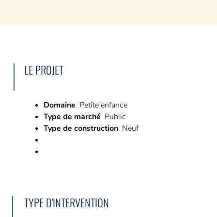
L’AMO ça sert à quoi ?
Avez-vous besoin d’un AMO ?
6 phases pour vous accompagner
NOS RÉFÉRENCES
LE PROJET
CARRIÈRE
Domaine
Petite enfance
5 bonnes raisons de nous rejoindre
Type de marché
Public
Type de construction
Neuf
Nos offres du moment
CONTACT
Demande de devis
Demande de contact
TYPE D'INTERVENTION