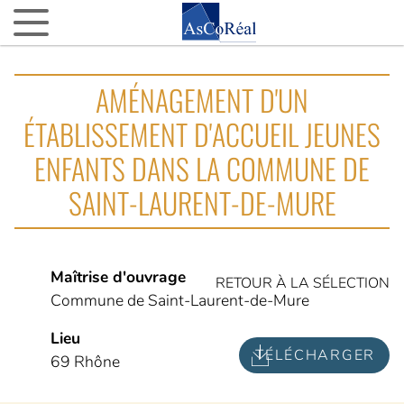
ASCOREAL
AMÉNAGEMENT D'UN
Asco…quoi ?
ÉTABLISSEMENT D'ACCUEIL JEUNES
Nos agences d’AMO partout en France
ENFANTS DANS LA COMMUNE DE
La fine équipe
SAINT-LAURENT-DE-MURE
Nos VIP (Very Important Partenaires)
Nos 15 ans
NOTRE ACTUALITÉ
Maîtrise d'ouvrage
RETOUR À LA SÉLECTION
Commune de Saint-Laurent-de-Mure
L’actu d’AsCoRéal
Lieu
La presse parle d’AsCoRéal
TÉLÉCHARGER
69 Rhône
NOTRE BOÎTE À OUTILS