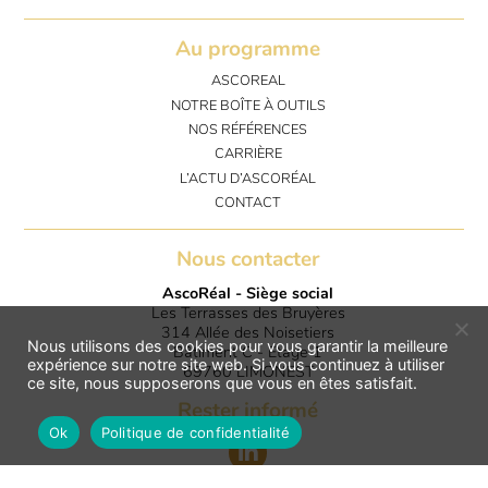
Au programme
ASCOREAL
NOTRE BOÎTE À OUTILS
NOS RÉFÉRENCES
CARRIÈRE
L’ACTU D’ASCORÉAL
CONTACT
Nous contacter
AscoRéal - Siège social
Les Terrasses des Bruyères
314 Allée des Noisetiers
Nous utilisons des cookies pour vous garantir la meilleure
Bâtiment C - Etage 1
expérience sur notre site web. Si vous continuez à utiliser
69760 LIMONEST
ce site, nous supposerons que vous en êtes satisfait.
Rester informé
Ok
Politique de confidentialité