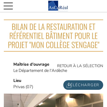
ASCOREAL
BILAN DE LA RESTAURATION ET
Asco…quoi ?
RÉFÉRENTIEL BÂTIMENT POUR LE
Nos agences d’AMO partout en France
PROJET "MON COLLÈGE S'ENGAGE"
La fine équipe
Nos VIP (Very Important Partenaires)
Nos 15 ans
Maîtrise d'ouvrage
RETOUR À LA SÉLECTION
Le Département de l'Ardèche
NOTRE ACTUALITÉ
Lieu
L’actu d’AsCoRéal
TÉLÉCHARGER
Privas (07)
La presse parle d’AsCoRéal
NOTRE BOÎTE À OUTILS