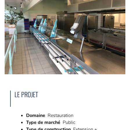
L’AMO ça sert à quoi ?
Avez-vous besoin d’un AMO ?
6 phases pour vous accompagner
NOS RÉFÉRENCES
CARRIÈRE
5 bonnes raisons de nous rejoindre
Nos offres du moment
LE PROJET
CONTACT
Demande de devis
Demande de contact
Domaine
Restauration
Type de marché
Public
Type de construction
Extension +