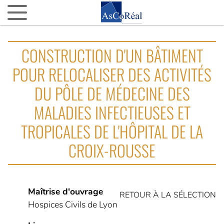
ASCOREAL
CONSTRUCTION D'UN BÂTIMENT
Asco…quoi ?
POUR RELOCALISER DES ACTIVITÉS
Nos agences d’AMO partout en France
DU PÔLE DE MÉDECINE DES
La fine équipe
MALADIES INFECTIEUSES ET
Nos VIP (Very Important Partenaires)
TROPICALES DE L'HÔPITAL DE LA
Nos 15 ans
CROIX-ROUSSE
NOTRE ACTUALITÉ
L’actu d’AsCoRéal
La presse parle d’AsCoRéal
Maîtrise d'ouvrage
RETOUR À LA SÉLECTION
Hospices Civils de Lyon
NOTRE BOÎTE À OUTILS