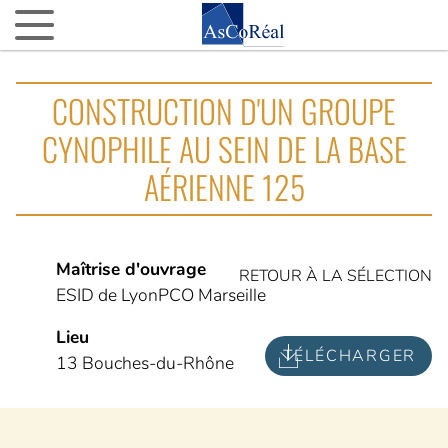
ASCOREAL
CONSTRUCTION D'UN GROUPE
Asco…quoi ?
CYNOPHILE AU SEIN DE LA BASE
Nos agences d’AMO partout en France
AÉRIENNE 125
La fine équipe
Nos VIP (Very Important Partenaires)
Nos 15 ans
Maîtrise d'ouvrage
RETOUR À LA SÉLECTION
ESID de LyonPCO Marseille
NOTRE ACTUALITÉ
Lieu
L’actu d’AsCoRéal
TÉLÉCHARGER
13 Bouches-du-Rhône
La presse parle d’AsCoRéal
NOTRE BOÎTE À OUTILS