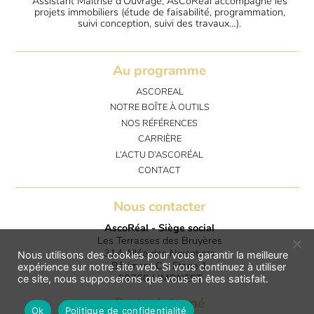
Assistant Maîtrise d’Ouvrage, AsCoRéal accompagne les
projets immobiliers (étude de faisabilité, programmation,
suivi conception, suivi des travaux…).
Au programme
ASCOREAL
NOTRE BOÎTE À OUTILS
NOS RÉFÉRENCES
CARRIÈRE
L’ACTU D’ASCORÉAL
CONTACT
Nous contacter
AscoRéal - Siège social
Les Terrasses des Bruyères
314 Allée des Noisetiers
Nous utilisons des cookies pour vous garantir la meilleure
Bâtiment C - Etage 1
expérience sur notre site web. Si vous continuez à utiliser
69760 LIMONEST
ce site, nous supposerons que vous en êtes satisfait.
Rester informé
Ok
Politique de confidentialité