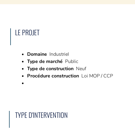
L’AMO ça sert à quoi ?
Avez-vous besoin d’un AMO ?
6 phases pour vous accompagner
LE PROJET
NOS RÉFÉRENCES
Domaine
Industriel
CARRIÈRE
Type de marché
Public
Type de construction
Neuf
5 bonnes raisons de nous rejoindre
Procédure construction
Loi MOP / CCP
Nos offres du moment
CONTACT
Demande de devis
TYPE D'INTERVENTION
Demande de contact