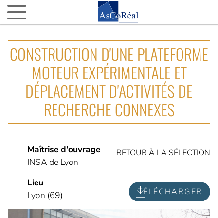
ASCOREAL
CONSTRUCTION D'UNE PLATEFORME
Asco…quoi ?
MOTEUR EXPÉRIMENTALE ET
Nos agences d’AMO partout en France
DÉPLACEMENT D'ACTIVITÉS DE
La fine équipe
RECHERCHE CONNEXES
Nos VIP (Very Important Partenaires)
Nos 15 ans
NOTRE ACTUALITÉ
Maîtrise d'ouvrage
RETOUR À LA SÉLECTION
INSA de Lyon
L’actu d’AsCoRéal
Lieu
La presse parle d’AsCoRéal
TÉLÉCHARGER
Lyon (69)
NOTRE BOÎTE À OUTILS