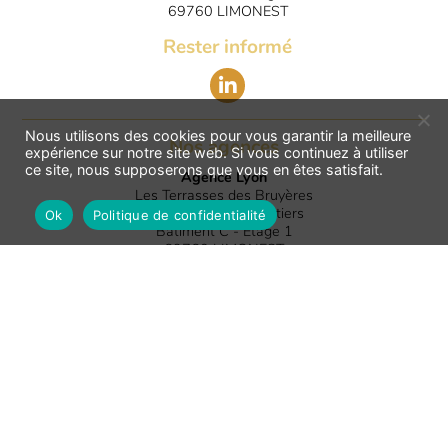
69760 LIMONEST
Rester informé
Nous utilisons des cookies pour vous garantir la meilleure
Nos agences
expérience sur notre site web. Si vous continuez à utiliser
ce site, nous supposerons que vous en êtes satisfait.
Agence Lyon
Les Terrasses des Bruyères
314 Allée des Noisetiers
Ok
Politique de confidentialité
Bâtiment C - Etage 1
69760
LIMONEST
Agence Nantes
La petite Serre
23 Rue Gambetta
44000
NANTES
Agence Paris
Tour MATTEI
207 rue de Bercy
75012
PARIS