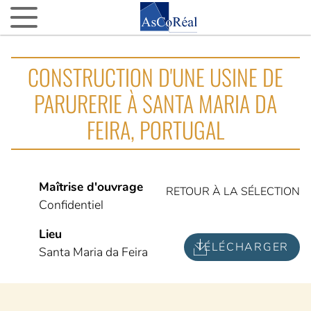
ASCOREAL
CONSTRUCTION D'UNE USINE DE
Asco…quoi ?
PARURERIE À SANTA MARIA DA
Nos agences d’AMO partout en France
FEIRA, PORTUGAL
La fine équipe
Nos VIP (Very Important Partenaires)
Nos 15 ans
Maîtrise d'ouvrage
RETOUR À LA SÉLECTION
Confidentiel
NOTRE ACTUALITÉ
Lieu
L’actu d’AsCoRéal
TÉLÉCHARGER
Santa Maria da Feira
La presse parle d’AsCoRéal
NOTRE BOÎTE À OUTILS