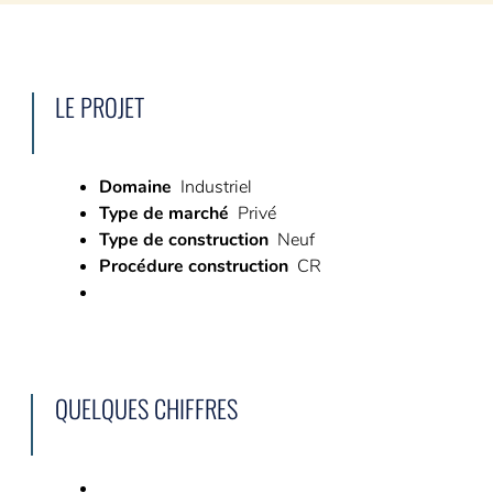
L’AMO ça sert à quoi ?
Avez-vous besoin d’un AMO ?
6 phases pour vous accompagner
LE PROJET
NOS RÉFÉRENCES
Domaine
Industriel
Type de marché
Privé
CARRIÈRE
Type de construction
Neuf
5 bonnes raisons de nous rejoindre
Procédure construction
CR
Nos offres du moment
CONTACT
Demande de devis
QUELQUES CHIFFRES
Demande de contact