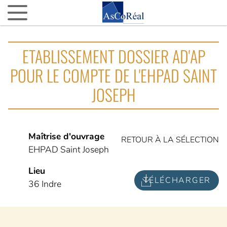
ASCOREAL
ETABLISSEMENT DOSSIER AD'AP
Asco…quoi ?
POUR LE COMPTE DE L'EHPAD SAINT
Nos agences d’AMO partout en France
JOSEPH
La fine équipe
Nos VIP (Very Important Partenaires)
Nos 15 ans
Maîtrise d'ouvrage
RETOUR À LA SÉLECTION
EHPAD Saint Joseph
NOTRE ACTUALITÉ
Lieu
L’actu d’AsCoRéal
TÉLÉCHARGER
36 Indre
La presse parle d’AsCoRéal
NOTRE BOÎTE À OUTILS