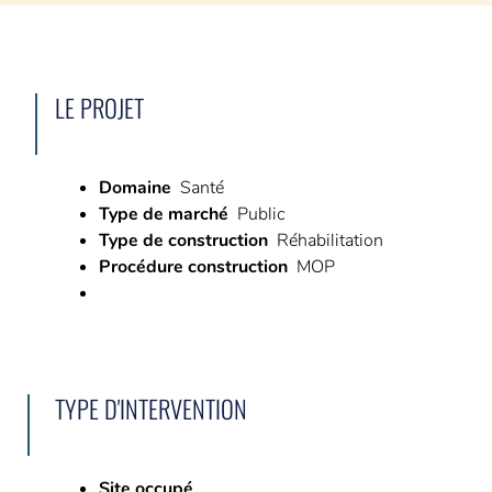
L’AMO ça sert à quoi ?
Avez-vous besoin d’un AMO ?
6 phases pour vous accompagner
LE PROJET
NOS RÉFÉRENCES
Domaine
Santé
Type de marché
Public
CARRIÈRE
Type de construction
Réhabilitation
5 bonnes raisons de nous rejoindre
Procédure construction
MOP
Nos offres du moment
CONTACT
Demande de devis
TYPE D'INTERVENTION
Demande de contact
Site occupé