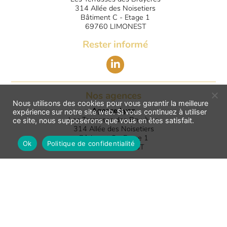
314 Allée des Noisetiers
Bâtiment C - Etage 1
69760 LIMONEST
Rester informé
Nos agences
Nous utilisons des cookies pour vous garantir la meilleure
Agence Lyon
expérience sur notre site web. Si vous continuez à utiliser
Les Terrasses des Bruyères
ce site, nous supposerons que vous en êtes satisfait.
314 Allée des Noisetiers
Bâtiment C - Etage 1
Ok
Politique de confidentialité
69760
LIMONEST
Agence Nantes
La petite Serre
23 Rue Gambetta
44000
NANTES
Agence Paris
Tour MATTEI
207 rue de Bercy