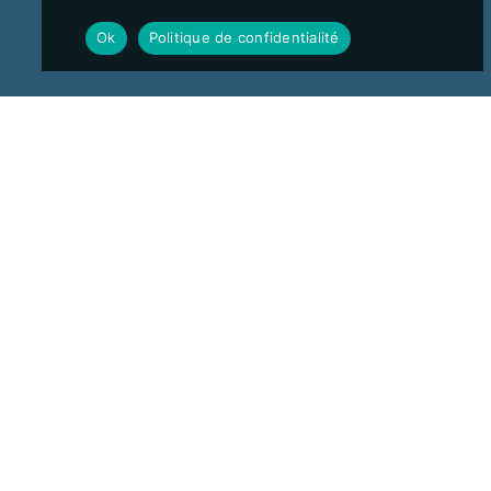
Ok
Politique de confidentialité
es
Agence Nantes
 des Bruyères
La petite Serre
Noisetiers
23 Rue Gambetta
Etage 1
44000
NANTES
EST
Agence Marseille