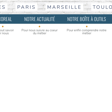
ES
PARIS
MARSEILLE
TOUL
COREAL
NOTRE ACTUALITÉ
NOTRE BOÎTE À OUTILS
tout savoir
Pour nous suivre au coeur
Pour enfin comprendre notre
r nous
du métier
métier