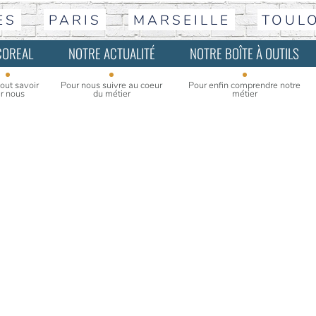
ES
PARIS
MARSEILLE
TOUL
COREAL
NOTRE ACTUALITÉ
NOTRE BOÎTE À OUTILS
tout savoir
Pour nous suivre au coeur
Pour enfin comprendre notre
r nous
du métier
métier