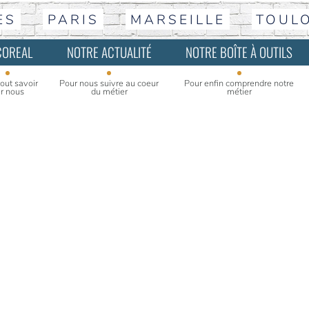
ES
PARIS
MARSEILLE
TOUL
COREAL
NOTRE ACTUALITÉ
NOTRE BOÎTE À OUTILS
tout savoir
Pour nous suivre au coeur
Pour enfin comprendre notre
r nous
du métier
métier