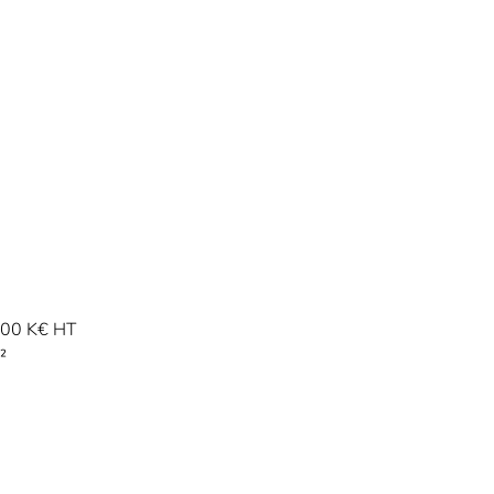
700 K€ HT
²